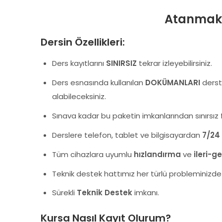
Atanmak i
Dersin Özellikleri:
Ders kayıtlarını
SINIRSIZ
tekrar izleyebilirsiniz.
Ders esnasında kullanılan
DOKÜMANLARI
derste
alabileceksiniz.
Sınava kadar bu paketin imkanlarından sınırsız f
Derslere telefon, tablet ve bilgisayardan
7/24
Tüm cihazlara uyumlu
hızlandırma
ve
ileri-ge
Teknik destek hattımız her türlü probleminizd
Sürekli
Teknik Destek
imkanı.
Kursa Nasıl Kayıt Olurum?