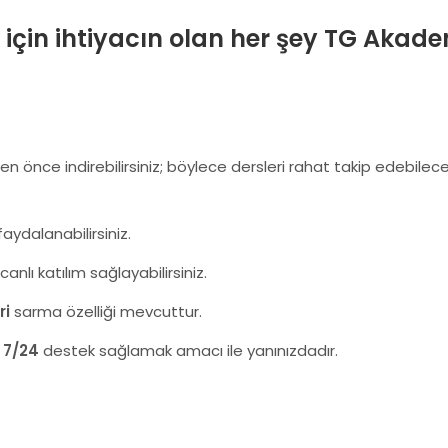
çin ihtiyacın olan her şey TG Akade
n önce indirebilirsiniz; böylece dersleri rahat takip edebilec
aydalanabilirsiniz.
canlı katılım sağlayabilirsiniz.
ri
sarma özelliği mevcuttur.
e
7/24
destek sağlamak amacı ile yanınızdadır.