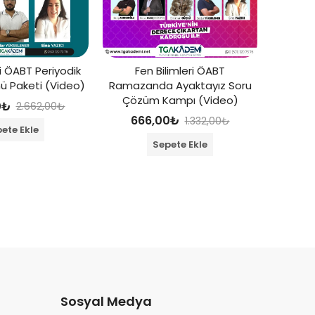
Fen Bilimleri ÖABT
Fen Bil
ri ÖABT Periyodik
Ramazanda Ayaktayız Soru
 Paketi (Video)
Çözüm Kampı (Video)
90
0
₺
2.662,00
₺
666,00
₺
1.332,00
₺
ete Ekle
Sepete Ekle
Sosyal Medya