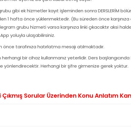
grubu gibi ek hizmetler kayıt işleminden sonra DERSLERİM b
en 1 hafta önce yüklenmektedir. (Bu süreden önce karşınız
egram grubu hizmeti varsa karşınıza linki çıkacaktır aksi hal
 yoluyla ulaşabilirsiniz.
n önce tarafınıza hatırlatma mesajı atılmaktadır.
n herhangi bir cihaz kullanmanız yeterlidir. Ders başlangıcı
e yönlendirecektir. Herhangi bir şifre girmenize gerek yoktur.
 Çıkmış Sorular Üzerinden Konu Anlatım Ka