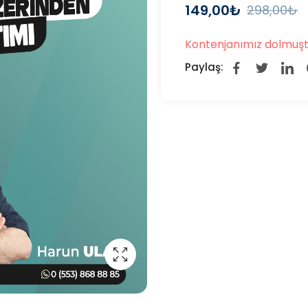
149,00
₺
298,00
₺
Kontenjanımız dolmuştur,
Paylaş: