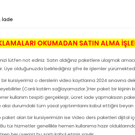
& İade
KLAMALARI OKUMADAN SATIN ALMA İŞLE
nizi lütfen not ediniz. Satın aldığınız paketlere ulaşmak amac
. Üye olduğunuzda belirlediğiniz şifre ile işlemler yürümektedi
 bir kursiyerimiz o derslerin video kayıtlarına 2024 sınavına d
yebilirler.(Canlı katılım sağlayamazlar.)Her paket bir kişinin kull
r kullanım tespiti gerçekleşir, ücret iade yapmaksızın paket ip
e aksi durumdaki tüm yasal yaptırımlarını kabul ettiğini beyan e
o paket alan bir kursiyerimizin ise Video ders paketleri dijital
 Bu tür hizmetler genellikle hemen kullanıma hazır olduklarında
en her üyemiz bu şartı kabul etmiş sayılır.