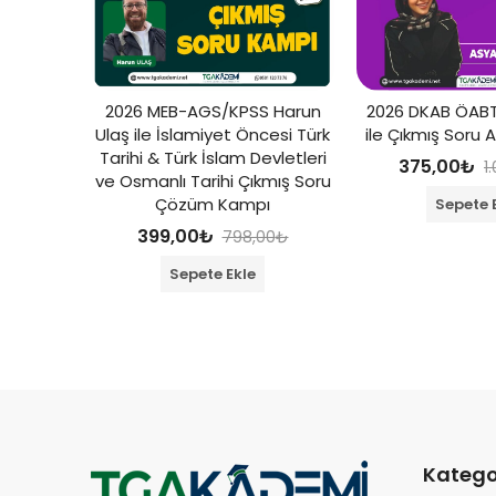
 Konu
2026 MEB-AGS/KPSS Harun
2026 DKAB ÖABT
ideo)
Ulaş ile İslamiyet Öncesi Türk
ile Çıkmış Soru A
Tarihi & Türk İslam Devletleri
375,00
₺
,00
₺
1
ve Osmanlı Tarihi Çıkmış Soru
Çözüm Kampı
Sepete 
399,00
₺
798,00
₺
Sepete Ekle
Katego