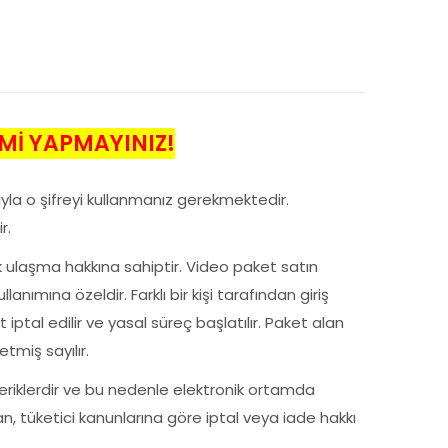
Mİ YAPMAYINIZ!
ıyla o şifreyi kullanmanız gerekmektedir.
r.
ek ulaşma hakkına sahiptir. Video paket satın
anımına özeldir. Farklı bir kişi tarafından giriş
tal edilir ve yasal süreç başlatılır. Paket alan
tmiş sayılır.
 içeriklerdir ve bu nedenle elektronik ortamda
n, tüketici kanunlarına göre iptal veya iade hakkı