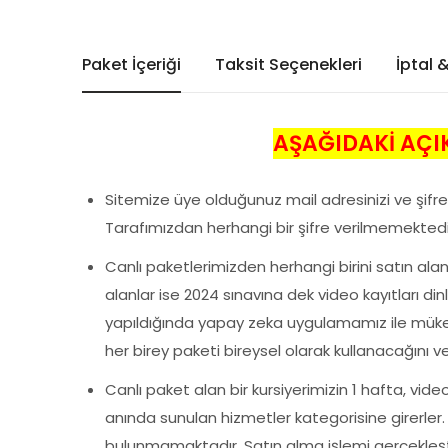
Paket İçeriği
Taksit Seçenekleri
İptal 
AŞAĞIDAKİ AÇI
Sitemize üye olduğunuz mail adresinizi ve şifre
Tarafımızdan herhangi bir şifre verilmemektedir
Canlı paketlerimizden herhangi birini satın alan
alanlar ise 2024 sınavına dek video kayıtları dinle
yapıldığında yapay zeka uygulamamız ile mükerre
her birey paketi bireysel olarak kullanacağını v
Canlı paket alan bir kursiyerimizin 1 hafta, vide
anında sunulan hizmetler kategorisine girerler.
bulunmamaktadır. Satın alma işlemi gerçekleştir