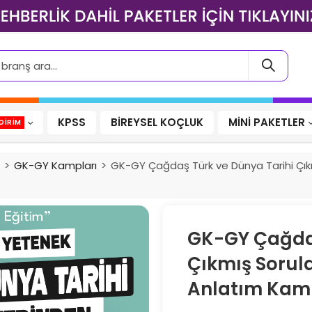
KPSS
BİREYSEL KOÇLUK
MİNİ PAKETLER
DIRIM
GK-GY Kampları
GK-GY Çağdaş Türk ve Dünya Tarihi Çık
GK-GY Çağdaş
Çıkmış Sorul
Anlatım Kamp