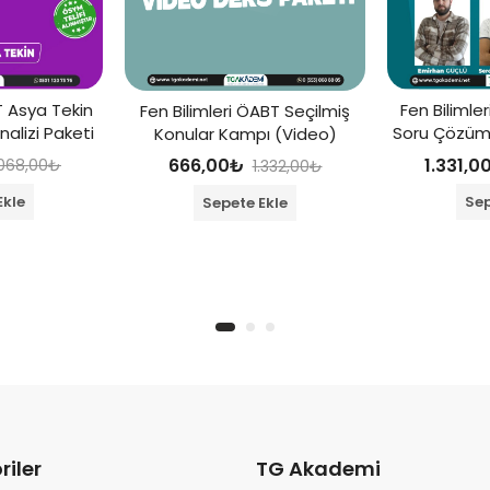
 Asya Tekin
Fen Bilimle
Fen Bilimleri ÖABT Seçilmiş
nalizi Paketi
Soru Çözümü
Konular Kampı (Video)
1.331,0
666,00
₺
.068,00
₺
1.332,00
₺
Ekle
Sep
Sepete Ekle
riler
TG Akademi