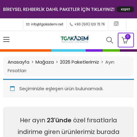
info@tgakademi.net
+90 (501) 120 73 76
0
Anasayfa
Mağaza
2026 Paketlerimiz
Ayın
Fırsatları
Seçiminizle eşleşen ürün bulunamadı.
Her ayın
23'ünde
özel fırsatlarla
indirime giren ürünlerimiz burada