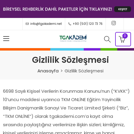
info@tgakademi.net
+90 (501) 120 73 76
0
Gizlilik Sözleşmesi
Anasayfa
Gizlilik Sözleşmesi
6698 Sayılı Kişisel Verilerin Korunması Kanunu’nun (“KVKK”)
10’uncu maddesi uyarınca TKM ONLİNE Eğitim Yayincilik
Bilişim Danişmanlik Sanayi Ve Ticaret Limited Şirketi (“Biz”,
“TKM ONLİNE”) olarak tgakademi.com’a kayıt olma
sırasında paylaştığınız verilerinize ilişkin sizleri; kimliğimiz,
kişisel verilerinizi işleme amaçlarımız, kime ve hangi