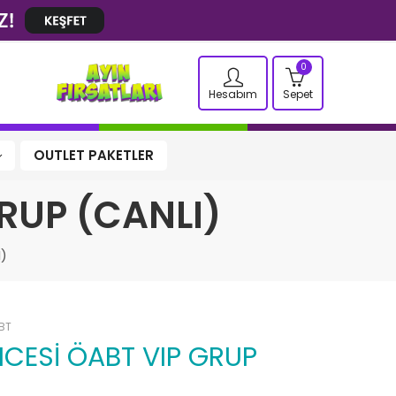
0
Hesabım
Sepet
OUTLET PAKETLER
RUP (CANLI)
I)
BT