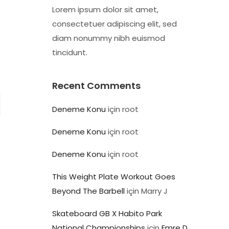
Lorem ipsum dolor sit amet,
consectetuer adipiscing elit, sed
diam nonummy nibh euismod
tincidunt.
Recent Comments
Deneme Konu
için
root
Deneme Konu
için
root
Deneme Konu
için
root
This Weight Plate Workout Goes
Beyond The Barbell
için
Marry J
Skateboard GB X Habito Park
National Championships
için
Emre D.