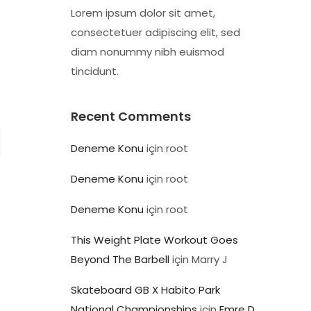
Lorem ipsum dolor sit amet,
consectetuer adipiscing elit, sed
diam nonummy nibh euismod
tincidunt.
Recent Comments
Deneme Konu
için
root
Deneme Konu
için
root
Deneme Konu
için
root
This Weight Plate Workout Goes
Beyond The Barbell
için
Marry J
Skateboard GB X Habito Park
National Championships
için
Emre D.