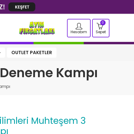
0
Hesabım
Sepet
OUTLET PAKETLER
 3 Deneme Kampı
Kampı
pı